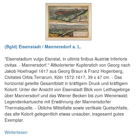
(Bgld) Eisenstadt / Mannersdorf a. L.
"Eisenstadium vulgo Eisnstat, in ultimis finibus Austriæ Inferioris
civitas. - Mannersdorf." Altkolorierter Kupferstich von Georg nach
Jakob Hoefnagel 1617 aus Georg Braun & Franz Hogenberg,
Civitates Orbis Terrarum, Köln 1572-1617, 39 x 47 cm. - Das
horizontal geteilte Gesamtblatt in kräftigem Druck und kräftigem
Kolorit. Unter der Ansicht von Eisenstadt Blick vom Leithagebirge
über Mannersdorf und das Wiener Becken bis zum Wienerwald;
Legendenkartusche mit Erwähnung der Mannersdorfer
Thermalquelle. - Übliche Mittelfalte sowie vertikale Quetschfalte,
das alte Kolorit gelegentlich etwas unsauber, insgesamt gutes
Exemplar.
Weiterlesen