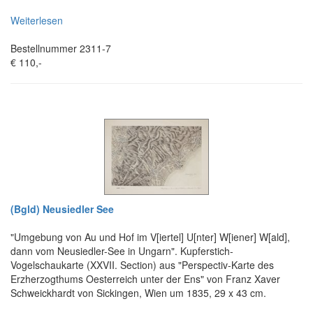
Weiterlesen
Bestellnummer 2311-7
€ 110,-
(Bgld) Neusiedler See
"Umgebung von Au und Hof im V[iertel] U[nter] W[iener] W[ald],
dann vom Neusiedler-See in Ungarn". Kupferstich-
Vogelschaukarte (XXVII. Section) aus "Perspectiv-Karte des
Erzherzogthums Oesterreich unter der Ens" von Franz Xaver
Schweickhardt von Sickingen, Wien um 1835, 29 x 43 cm.