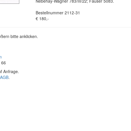
Nebehay-Wagner 783/III/22; Fauser 5083.
Bestellnummer 2112-31
€ 180,-
ßern bitte anklicken.
m
4 66
f Anfrage.
AGB
.