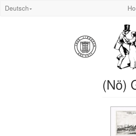
Deutsch
H
(Nö) 