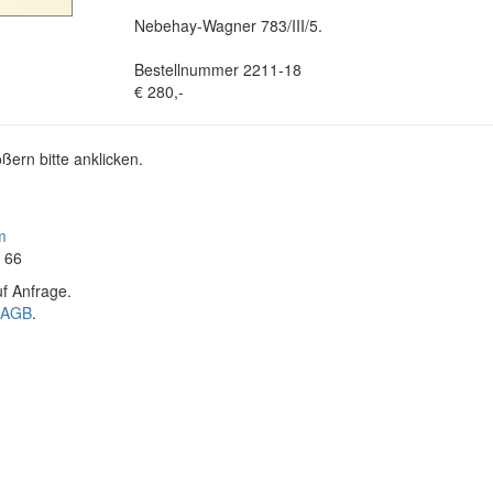
Nebehay-Wagner 783/III/5.
Bestellnummer 2211-18
€ 280,-
ßern bitte anklicken.
m
4 66
f Anfrage.
AGB
.