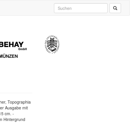
her, Topographia
ier Ausgabe mit
15 cm. -
m Hintergrund