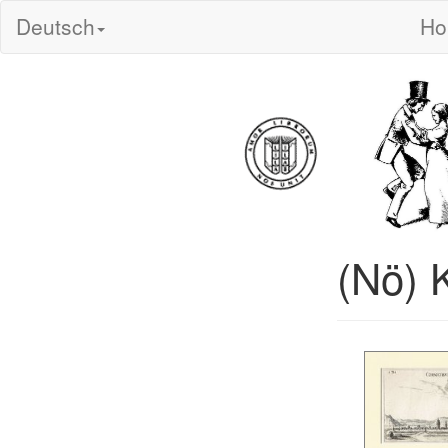
Deutsch
H
(Nö) 