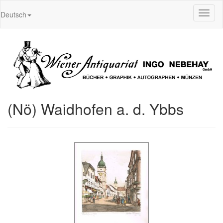
Toggl
Deutsch
naviga
(Nö) Waidhofen a. d. Ybbs