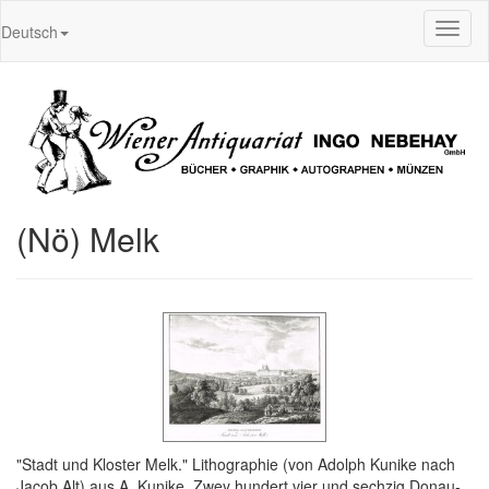
Toggl
Deutsch
naviga
(Nö) Melk
"Stadt und Kloster Melk." Lithographie (von Adolph Kunike nach
Jacob Alt) aus A. Kunike, Zwey hundert vier und sechzig Donau-