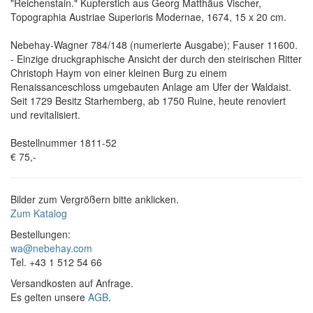
"Reichenstain." Kupferstich aus Georg Matthäus Vischer,
Topographia Austriae Superioris Modernae, 1674, 15 x 20 cm.
Nebehay-Wagner 784/148 (numerierte Ausgabe); Fauser 11600.
- Einzige druckgraphische Ansicht der durch den steirischen Ritter
Christoph Haym von einer kleinen Burg zu einem
Renaissanceschloss umgebauten Anlage am Ufer der Waldaist.
Seit 1729 Besitz Starhemberg, ab 1750 Ruine, heute renoviert
und revitalisiert.
Bestellnummer 1811-52
€ 75,-
Bilder zum Vergrößern bitte anklicken.
Zum Katalog
Bestellungen:
wa@nebehay.com
Tel. +43 1 512 54 66
Versandkosten auf Anfrage.
Es gelten unsere
AGB
.