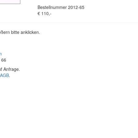
Bestellnummer 2012-65
€ 110,-
ßern bitte anklicken.
m
4 66
f Anfrage.
AGB
.