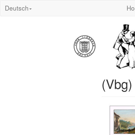
Deutsch
H
(Vbg)