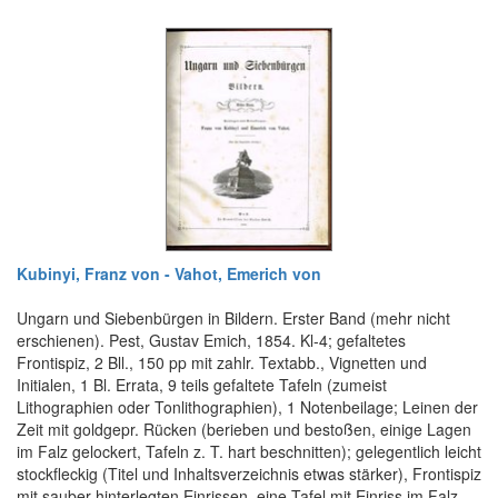
Kubinyi, Franz von - Vahot, Emerich von
Ungarn und Siebenbürgen in Bildern. Erster Band (mehr nicht
erschienen). Pest, Gustav Emich, 1854. Kl-4; gefaltetes
Frontispiz, 2 Bll., 150 pp mit zahlr. Textabb., Vignetten und
Initialen, 1 Bl. Errata, 9 teils gefaltete Tafeln (zumeist
Lithographien oder Tonlithographien), 1 Notenbeilage; Leinen der
Zeit mit goldgepr. Rücken (berieben und bestoßen, einige Lagen
im Falz gelockert, Tafeln z. T. hart beschnitten); gelegentlich leicht
stockfleckig (Titel und Inhaltsverzeichnis etwas stärker), Frontispiz
mit sauber hinterlegten Einrissen, eine Tafel mit Einriss im Falz. -