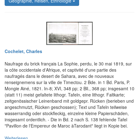
Geographie, Reisen, Ethnologie
Cochelet, Charles
Naufrage du brick français La Sophie, perdu, le 30 mai 1819, sur
la côte occidentale d'Afrique, et captivité d'une partie des
naufragés dans le desert de Sahara, avec de nouveaux
renseignemens sur la ville de Timectou. 2 Bde. in 1 Bd. Paris, P.
Mongie Ainé, 1821. In-8; XVI, 348 pp; 2 Bll., 368 pp; insgesamt 10
(statt 11) meist gefaltete lithogr. Tafeln, eine lithogr. Faltkarte;
zeitgenössischer Leinenband mit goldgepr. Rücken (berieben und
angeschmutzt, Rücken geschossen); Text und Tafeln teilweise
wasserrandig oder stockfleckig, einzelne kleine Papierschäden,
insgesamt ordentlich. - Die in Bd. 2 nach S. 138 fehlende Tafel
"Pavillon de l'Empereur de Maroc àTarodant" liegt in Kopie bei.
Weiterlesen