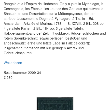
Bengale et à l'Empire de l'Indostan. On y a joint la Mythologie, la
Cosmogonie, les Fêtes et les Jeunes des Gentous qui suivent le
Shastah, et une Dissertation sur la Métempsycose, dont on
attribue faussement le Dogme à Pythagore. 2 Tle. in 1 Bd.
Amsterdam, Arkstée et Merkus, 1768. In-8; XXVIII, 2 Bll., 208 pp,
4 gefaltete Karten; 2 Bll., 184 pp, 5 gefaltete Tafeln;
Halbpergamentband der Zeit mit goldgepr. Rückenschildchen und
rotem Sprenkelschnitt (etwas berieben, bestoßen und
angeschmutzt, erste und letzte Lage im Falz gelockert);
insgesamt gut erhalten mit nur geringen Alters- und
Gebrauchsspuren.
Weiterlesen
Bestellnummer 2209-34
€ 260,-