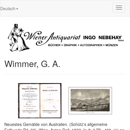
Toggl
Deutsch
naviga
Wimmer, G. A.
Neuestes Gemälde von Australien. (Schütz's allgemeine
Erdkunde Bd. 30). Wien, Anton Doll, 1832. In-8; 2 Bll., 409, (1) pp,