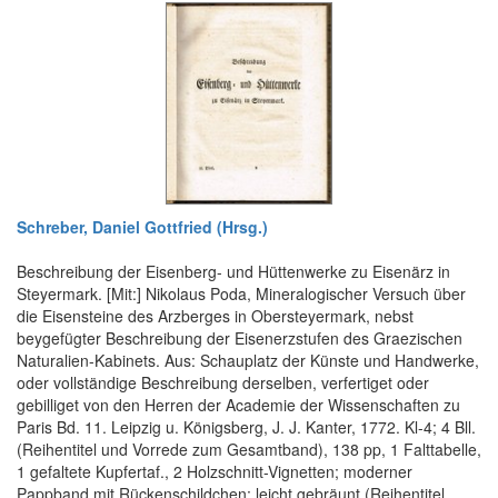
Schreber, Daniel Gottfried (Hrsg.)
Beschreibung der Eisenberg- und Hüttenwerke zu Eisenärz in
Steyermark. [Mit:] Nikolaus Poda, Mineralogischer Versuch über
die Eisensteine des Arzberges in Obersteyermark, nebst
beygefügter Beschreibung der Eisenerzstufen des Graezischen
Naturalien-Kabinets. Aus: Schauplatz der Künste und Handwerke,
oder vollständige Beschreibung derselben, verfertiget oder
gebilliget von den Herren der Academie der Wissenschaften zu
Paris Bd. 11. Leipzig u. Königsberg, J. J. Kanter, 1772. Kl-4; 4 Bll.
(Reihentitel und Vorrede zum Gesamtband), 138 pp, 1 Falttabelle,
1 gefaltete Kupfertaf., 2 Holzschnitt-Vignetten; moderner
Pappband mit Rückenschildchen; leicht gebräunt (Reihentitel