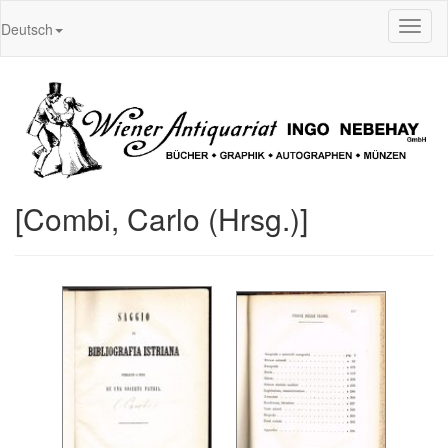
Toggl
Deutsch
naviga
[Combi, Carlo (Hrsg.)]