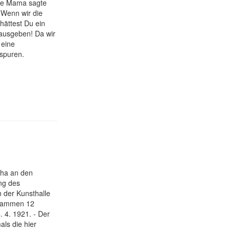
eine Mama sagte
'Wenn wir die
hättest Du ein
 ausgeben! Da wir
 eine
tspuren.
uha an den
ung des
n der Kunsthalle
usammen 12
. 4. 1921. - Der
als die hier