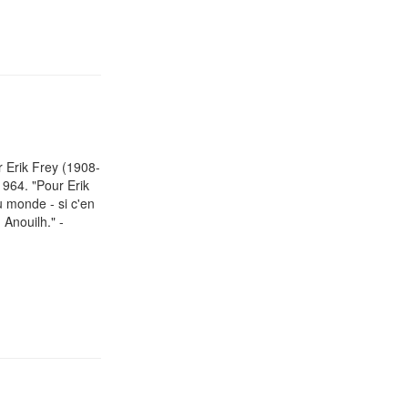
r Erik Frey (1908-
 1964. "Pour Erik
u monde - si c'en
 Anouilh." -