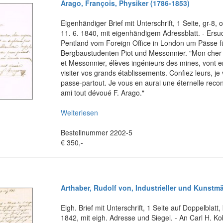
Arago, François, Physiker (1786-1853)
Eigenhändiger Brief mit Unterschrift, 1 Seite, gr-8, 
11. 6. 1840, mit eigenhändigem Adressblatt. - Ers
Pentland vom Foreign Office in London um Pässe f
Bergbaustudenten Piot und Messonnier. "Mon cher 
et Messonnier, élèves ingénieurs des mines, vont e
visiter vos grands établissements. Confiez leurs, je 
passe-partout. Je vous en aurai une éternelle reco
ami tout dévoué F. Arago."
Weiterlesen
Bestellnummer 2202-5
€ 350,-
Arthaber, Rudolf von, Industrieller und Kunstm
Eigh. Brief mit Unterschrift, 1 Seite auf Doppelblatt, 
1842, mit eigh. Adresse und Siegel. - An Carl H. Kob