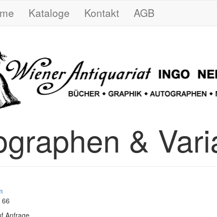
ome
Kataloge
Kontakt
AGB
ographen & Vari
m
4 66
f Anfrage.