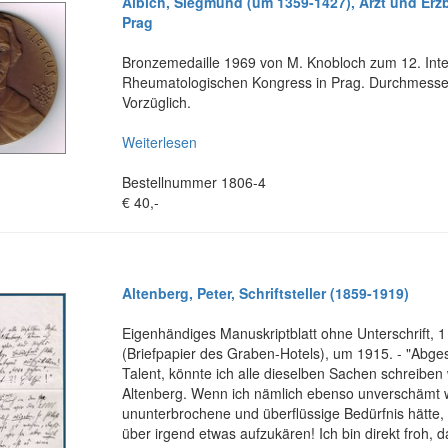
Albich, Siegmund (um 1359-1427), Arzt und Erz
Prag
Bronzemedaille 1969 von M. Knobloch zum 12. Inte
Rheumatologischen Kongress in Prag. Durchmess
Vorzüglich.
Weiterlesen
Bestellnummer 1806-4
€ 40,-
Altenberg, Peter, Schriftsteller (1859-1919)
Eigenhändiges Manuskriptblatt ohne Unterschrift, 1 
(Briefpapier des Graben-Hotels), um 1915. - "Abg
Talent, könnte ich alle dieselben Sachen schreiben 
Altenberg. Wenn ich nämlich ebenso unverschämt 
ununterbrochene und überflüssige Bedürfnis hätte
über irgend etwas aufzukären! Ich bin direkt froh, da