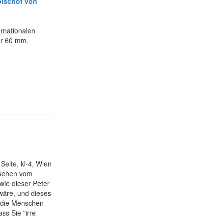
bischof von
rnationalen
er 60 mm.
Seite, kl-4, Wien
esehen vom
wie dieser Peter
wäre, und dieses
, die Menschen
ss Sie "irre