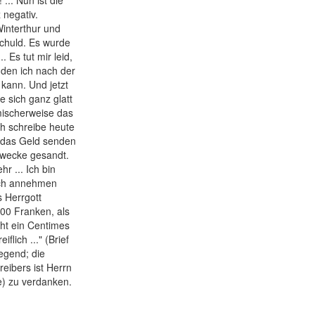
... Nun ist die
 negativ.
Winterthur und
Schuld. Es wurde
. Es tut mir leid,
nden ich nach der
 kann. Und jetzt
 sich ganz glatt
mischerweise das
Ich schreibe heute
 das Geld senden
 Zwecke gesandt.
hr ... Ich bin
 ich annehmen
s Herrgott
 900 Franken, als
cht ein Centimes
flich ..." (Brief
iegend; die
reibers ist Herrn
e) zu verdanken.