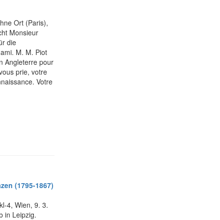
ohne Ort (Paris),
ucht Monsieur
ür die
ami. M. M. Piot
n Angleterre pour
vous prie, votre
nnaissance. Votre
äzen (1795-1867)
kl-4, Wien, 9. 3.
 in Leipzig.