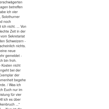
verschwägerten
sagen betreffen
habe ich vier
, Solothurner
ind noch
 ich nicht. ... Von
echte Zeit in der
 vom Sekretariat
 den Schweizern -
scheinlich nichts.
 eine neue
mehr gemeldet -
h bin froh.
e Kosten nicht
engeht bei der
 Exemplar der
ommenheit begehe
rde. / Was ich
ch Euch nur im
istung für vier
l ich es über
kenbruch ..."