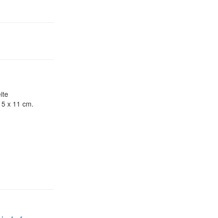
ite
15 x 11 cm.