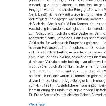
(Brief vom 18. 1. 1921). / "Mein lieber Bruder Robin! 
Ausstellung zu Ende. Materiell ist das Resultat ganz
Hingegen war der moralische Erfolg größer wie in 
Genf. Das(!) nichts verkauft wurde ist nicht meine 
viel intrigiert und dagegen war nicht anzukämpfen. ..
daß ich den Check auf 1 Million Kronen, den zu se
Ausstellung imstande zu sein glaubte, nicht senden
zum Schluß wird noch die ganze Sache mit Bern, die
abgewickelt hatte, verdorben. Faistauer sendet ko
Geld nicht, für welches ich Bürgschaft geleistet ... 
noch an Faistauer, daß er umgehend an Dr. Kieser
soll. Es ist doch lächerlich, es wurde ja zu diesem
Seit Faistauer das Geld hat, schreibt er mir nicht me
durch sein Verhalten sehr beleidigt, vor allem weil
muß, daß er durch die Kritiken, in denen er nicht al
gerühmt wurde ... verstimmt ist; er ... sitzt auf den
ob es seine Bruteier wären. Unterdessen gehört ni
davon ihm. So eine dreckige Geldgier ist mir unbegrei
vom 4. 4. 1921). - Ausführlichere Transkription beil
Identifizierung des undeutlich signierenden Briefsch
Dr. Franz Smola (Österreichische Galerie Belveder
Weiterlesen