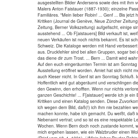
ausgestellten Bilder Andersens sowie des mit ihm 
Malers Anton Faistauer (1887-1930); einzelne Pas
Familiäres. "Mein lieber Robin! ... Genf ... Bis jetzt 
Kritiken (Journal de Genève, Neue Zürcher Zeitung
Zeitung, Berner Volkszeitung) aufgefischt, einige s
ausstehend ... Ob F[aistauers] Bild verkauft ist, weiß
neuen Verkäufen ist noch nichts bekannt. Es ist schl
Schweiz. Die Kataloge werden mit Hand verbessert
aus. Druckfehler sind bei allen Gruppen, sogar bei
das diene dir zum Trost. ... Bern ... Damit wird wahr
Auf den euch eingeräumten Termin ist am Sonntag
Ausstellung eröffnet worden. Amiet hat sich nicht 
auch Kieser nicht. In Genf ist am Sonntag Schluß. Ic
Hoffentlich wird gut abgeräumt und verschlingen di
den Gewinn, den erhofften. Wenn nur nichts verlor
ganzen Geschichte! ... F[aistauer] werde ich je ein
Kritiken und einen Katalog senden. Diese Zuvork
ich wegen dem Bild, daß(!) ich ihm nie bezahlen we
machen konnte, habe ich gemacht. Du weißt, daß i
Nebenamt vertrat; und so ist es eine respektable Le
Wochen. Wenn Bern doch noch zustande kommt, wil
mich ergehen lassen, wie ein Walzbruder einen Wol