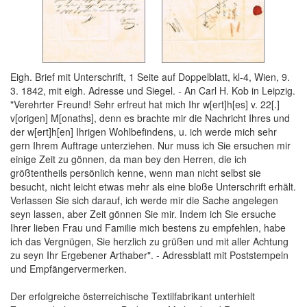
Eigh. Brief mit Unterschrift, 1 Seite auf Doppelblatt, kl-4, Wien, 9.
3. 1842, mit eigh. Adresse und Siegel. - An Carl H. Kob in Leipzig.
"Verehrter Freund! Sehr erfreut hat mich Ihr w[ert]h[es] v. 22[.]
v[origen] M[onaths], denn es brachte mir die Nachricht Ihres und
der w[ert]h[en] Ihrigen Wohlbefindens, u. ich werde mich sehr
gern Ihrem Auftrage unterziehen. Nur muss ich Sie ersuchen mir
einige Zeit zu gönnen, da man bey den Herren, die ich
größtentheils persönlich kenne, wenn man nicht selbst sie
besucht, nicht leicht etwas mehr als eine bloße Unterschrift erhält.
Verlassen Sie sich darauf, ich werde mir die Sache angelegen
seyn lassen, aber Zeit gönnen Sie mir. Indem ich Sie ersuche
Ihrer lieben Frau und Familie mich bestens zu empfehlen, habe
ich das Vergnügen, Sie herzlich zu grüßen und mit aller Achtung
zu seyn Ihr Ergebener Arthaber". - Adressblatt mit Poststempeln
und Empfängervermerken.
Der erfolgreiche österreichische Textilfabrikant unterhielt