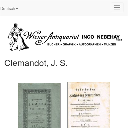
Toggl
Deutsch
naviga
Clemandot, J. S.