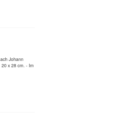
 nach Johann
 20 x 28 cm. - Im