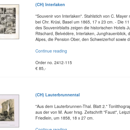
(CH) Interlaken
"Souvenir von Interlaken". Stahlstich von C. Mayer 
bei Chr. Krüsi, Basel um 1865, 17 x 23 cm. - Die 11
des Souvenirblatts zeigen die historischen Hotels Ju
Ritschard, Belvédère, Interlaken, Jungfrauenblick, 
Alpes, die Pension Ober, den Schweizerhof sowie d
Continue reading
Order no. 2412-115
€ 85,-
(CH) Lauterbrunnental
"Aus dem Lauterbrunnen-Thal. Blatt 2." Tonlithogr
aus der von M. Auer hrsg. Zeitschrift "Faust", Leipz
Friedlein, um 1858, 18 x 27 cm.
Continue reading