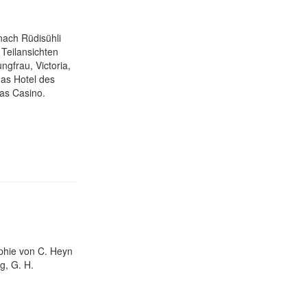
nach Rüdisühli
 Teilansichten
ngfrau, Victoria,
das Hotel des
as Casino.
aphie von C. Heyn
ig, G. H.