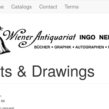
me
Catalogs
Contact
Terms
nts & Drawings
m
4 66
n request.