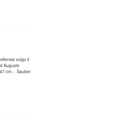
llensis vulgo il
rd Auguste
47 cm. - Sauber