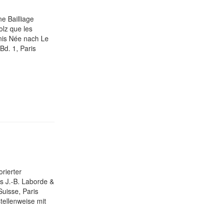
e Bailliage
holz que les
enis Née nach Le
Bd. 1, Paris
orierter
s J.-B. Laborde &
Suisse, Paris
tellenweise mit