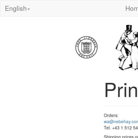
English
Ho
Pri
Orders:
wa@nebehay.co
Tel. +43 1 512 5
Shipping prices o