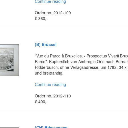
Continue reading
Order no. 2012-109
€ 360,-
(B) Brüssel
"Vue du Parcq à Bruxelles. - Prospectus Vivarii Bruxe
Parco". Kupferstich von Ambrogio Orio nach Berna
Ridderbusch, ohne Verlagsadresse, um 1782, 34 x 
und breitrandig.
Continue reading
Order no. 2012-110
€ 400,-
(CH) Brienzersee