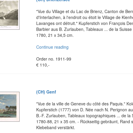
"Vue du Village et du Lac de Brienz, Canton de Bern
d'Interlachen, à l'endroit ou étoit le Village de Kien
Lavanges ont détruit." Kupferstich von François D
Barbier aus B. Zurlauben, Tableaux ... de la Suisse 
1780, 21 x 34,5 cm.
Continue reading
Order no. 1911-99
€ 110,-
(CH) Genf
"Vue de la ville de Geneve du côté des Paquis." Kol
Kupferstich (1777) von D. Née nach N. Perignon au
B.-F. Zurlauben, Tableaux topographiques ... de la 
1780-88, 21 x 35 cm. - Rückseitig gebräunt, Rand s
Klebeband verstärkt.