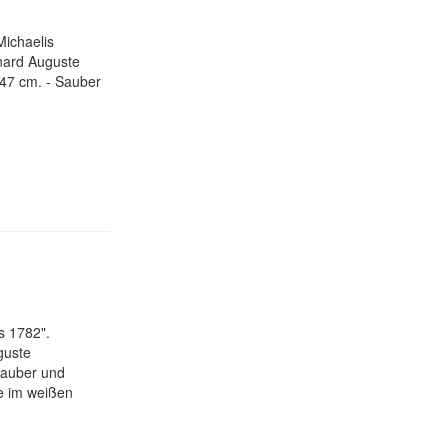
Michaelis
rnard Auguste
47 cm. - Sauber
s 1782".
guste
Sauber und
ke im weißen