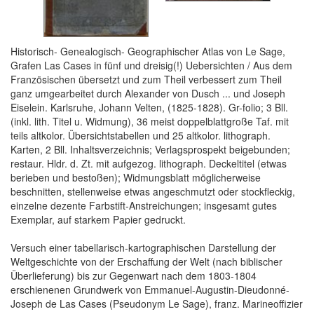
Historisch- Genealogisch- Geographischer Atlas von Le Sage,
Grafen Las Cases in fünf und dreisig(!) Uebersichten / Aus dem
Französischen übersetzt und zum Theil verbessert zum Theil
ganz umgearbeitet durch Alexander von Dusch ... und Joseph
Eiselein. Karlsruhe, Johann Velten, (1825-1828). Gr-folio; 3 Bll.
(inkl. lith. Titel u. Widmung), 36 meist doppelblattgroße Taf. mit
teils altkolor. Übersichtstabellen und 25 altkolor. lithograph.
Karten, 2 Bll. Inhaltsverzeichnis; Verlagsprospekt beigebunden;
restaur. Hldr. d. Zt. mit aufgezog. lithograph. Deckeltitel (etwas
berieben und bestoßen); Widmungsblatt möglicherweise
beschnitten, stellenweise etwas angeschmutzt oder stockfleckig,
einzelne dezente Farbstift-Anstreichungen; insgesamt gutes
Exemplar, auf starkem Papier gedruckt.
Versuch einer tabellarisch-kartographischen Darstellung der
Weltgeschichte von der Erschaffung der Welt (nach biblischer
Überlieferung) bis zur Gegenwart nach dem 1803-1804
erschienenen Grundwerk von Emmanuel-Augustin-Dieudonné-
Joseph de Las Cases (Pseudonym Le Sage), franz. Marineoffizier