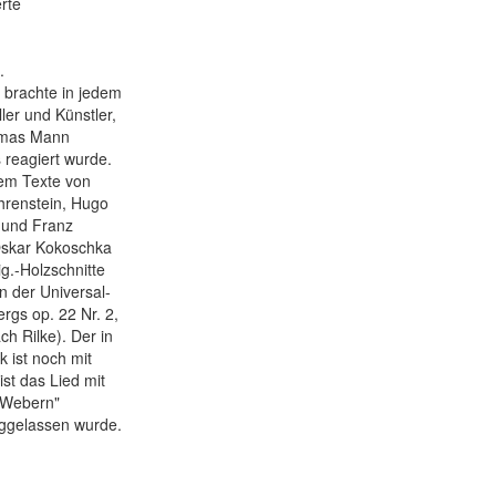
rte
.
d brachte in jedem
ler und Künstler,
homas Mann
 reagiert wurde.
rem Texte von
hrenstein, Hugo
 und Franz
 Oskar Kokoschka
g.-Holzschnitte
on der Universal-
rgs op. 22 Nr. 2,
ch Rilke). Der in
 ist noch mit
ist das Lied mit
 Webern"
eggelassen wurde.