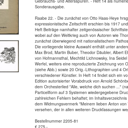
Gebrauchs- und Altersspuren. - Heft 14 als numerie
Sonderausgabe.
Raabe 22. - Die zunächst von Otto Haas-Heye hrsg
expressionistische Zeitschrift erschien bis 1917 un
Heft Beiträge namhafter zeitgenössischer Schriftstel
wobei auf den Weltkrieg auch von Autoren wie T
zunächst überwiegend mit nationalistischem Pathos
Die vorliegende kleine Auswahl enthält unter ande
Max Brod, Martin Buber, Theodor Däubler, Albert E
von Hofmannsthal, Mechtild Lichnowsky, Ina Seidel
Werfel, weiters eine reproduzierte Zeichnung von
(siehe Abb.) sowie 20 Orig.-Lithographien und 4 Ori
verschiedener Künstler. In Heft 14 findet sich ein v
Edition autorisierter Vorabdruck von Arnold Schönbe
dem Orchesterlied "Alle, welche dich suchen ..." (na
Particellform auf 3 Systemen wiedergegebene Druck
zahlreichen Fehlern behaftet; im Inhaltsverzeichnis 
dem Widmungsvermerk "Meinem lieben Anton von
versehen, der in allen weiteren Druckfassungen w
Bestellnummer 2205-81
€ 275,-