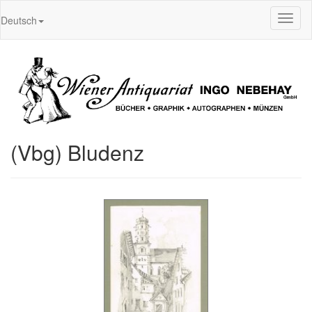
Toggl
Deutsch
naviga
(Vbg) Bludenz