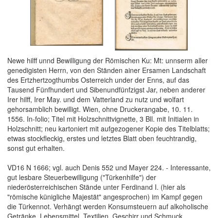
Newe hilff unnd Bewilligung der Römischen Ku: Mt: unnserm aller
genedigisten Herrn, von den Ständen ainer Ersamen Landschaft
des Ertzhertzogthumbs Osterreich under der Enns, auf das
Tausend Fünfhundert und Sibenundfünfzigst Jar, neben anderer
Irer hilff, Irer May. und dem Vatterland zu nutz und wolfart
gehorsamblich bewilligt. Wien, ohne Druckerangabe, 10. 11.
1556. In-folio; Titel mit Holzschnittvignette, 3 Bll. mit Initialen in
Holzschnitt; neu kartoniert mit aufgezogener Kopie des Titelblatts;
etwas stockfleckig, erstes und letztes Blatt oben feuchtrandig,
sonst gut erhalten.
VD16 N 1666; vgl. auch Denis 552 und Mayer 224. - Interessante,
gut lesbare Steuerbewilligung ("Türkenhilfe") der
niederösterreichischen Stände unter Ferdinand I. (hier als
"römische künigliche Majestät" angesprochen) im Kampf gegen
die Türkennot. Verhängt werden Konsumsteuern auf alkoholische
Getränke, Lebensmittel, Textilien, Geschirr und Schmuck,