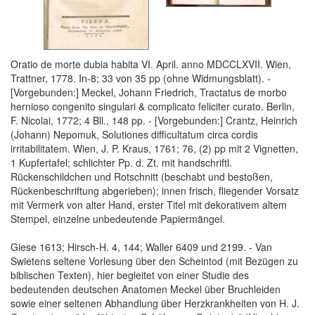
Oratio de morte dubia habita VI. April. anno MDCCLXVII. Wien,
Trattner, 1778. In-8; 33 von 35 pp (ohne Widmungsblatt). -
[Vorgebunden:] Meckel, Johann Friedrich, Tractatus de morbo
hernioso congenito singulari & complicato feliciter curato. Berlin,
F. Nicolai, 1772; 4 Bll., 148 pp. - [Vorgebunden:] Crantz, Heinrich
(Johann) Nepomuk, Solutiones difficultatum circa cordis
irritabilitatem. Wien, J. P. Kraus, 1761; 76, (2) pp mit 2 Vignetten,
1 Kupfertafel; schlichter Pp. d. Zt. mit handschriftl.
Rückenschildchen und Rotschnitt (beschabt und bestoßen,
Rückenbeschriftung abgerieben); innen frisch, fliegender Vorsatz
mit Vermerk von alter Hand, erster Titel mit dekorativem altem
Stempel, einzelne unbedeutende Papiermängel.
Giese 1613; Hirsch-H. 4, 144; Waller 6409 und 2199. - Van
Swietens seltene Vorlesung über den Scheintod (mit Bezügen zu
biblischen Texten), hier begleitet von einer Studie des
bedeutenden deutschen Anatomen Meckel über Bruchleiden
sowie einer seltenen Abhandlung über Herzkrankheiten von H. J.