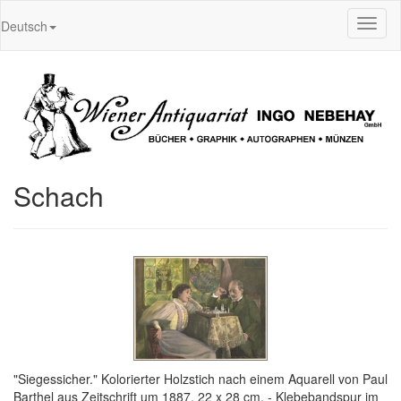
Toggl
Deutsch
naviga
Schach
"Siegessicher." Kolorierter Holzstich nach einem Aquarell von Paul
Barthel aus Zeitschrift um 1887, 22 x 28 cm. - Klebebandspur im