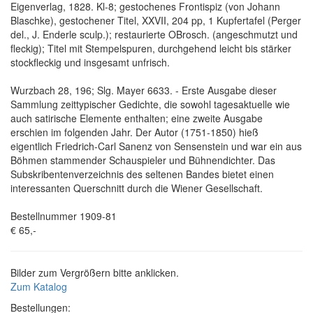
Eigenverlag, 1828. Kl-8; gestochenes Frontispiz (von Johann
Blaschke), gestochener Titel, XXVII, 204 pp, 1 Kupfertafel (Perger
del., J. Enderle sculp.); restaurierte OBrosch. (angeschmutzt und
fleckig); Titel mit Stempelspuren, durchgehend leicht bis stärker
stockfleckig und insgesamt unfrisch.
Wurzbach 28, 196; Slg. Mayer 6633. - Erste Ausgabe dieser
Sammlung zeittypischer Gedichte, die sowohl tagesaktuelle wie
auch satirische Elemente enthalten; eine zweite Ausgabe
erschien im folgenden Jahr. Der Autor (1751-1850) hieß
eigentlich Friedrich-Carl Sanenz von Sensenstein und war ein aus
Böhmen stammender Schauspieler und Bühnendichter. Das
Subskribentenverzeichnis des seltenen Bandes bietet einen
interessanten Querschnitt durch die Wiener Gesellschaft.
Bestellnummer 1909-81
€ 65,-
Bilder zum Vergrößern bitte anklicken.
Zum Katalog
Bestellungen: