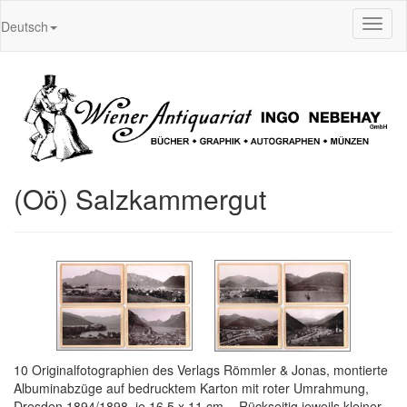
Toggl
Deutsch
naviga
(Oö) Salzkammergut
10 Originalfotographien des Verlags Römmler & Jonas, montierte
Albuminabzüge auf bedrucktem Karton mit roter Umrahmung,
Dresden 1894/1898, je 16,5 x 11 cm. - Rückseitig jeweils kleiner