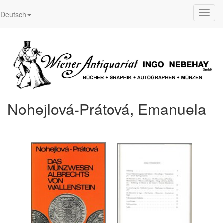
Toggl
Deutsch
naviga
Nohejlová-Prátová, Emanuela