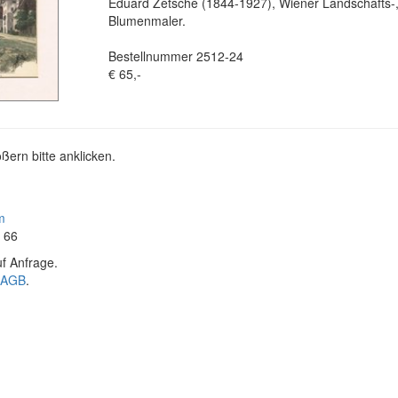
Eduard Zetsche (1844-1927), Wiener Landschafts-, 
Blumenmaler.
Bestellnummer 2512-24
€ 65,-
ßern bitte anklicken.
m
4 66
f Anfrage.
AGB
.