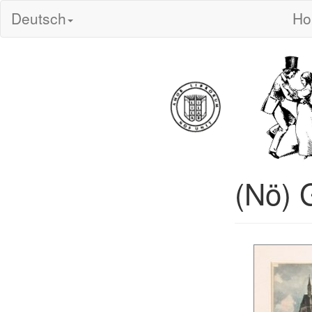
Deutsch
H
(Nö) 