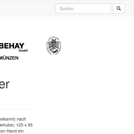
er
bekannt) nach
iehuber, 125 x 95
nken Hand ein