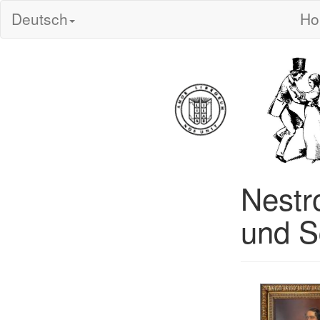
Deutsch
H
Nestr
und S