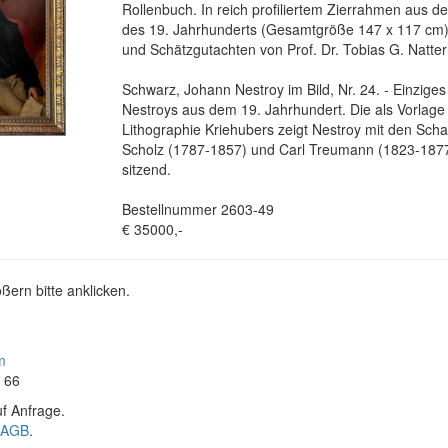
Rollenbuch. In reich profiliertem Zierrahmen aus de
des 19. Jahrhunderts (Gesamtgröße 147 x 117 cm).
und Schätzgutachten von Prof. Dr. Tobias G. Natte
Schwarz, Johann Nestroy im Bild, Nr. 24. - Einziges
Nestroys aus dem 19. Jahrhundert. Die als Vorlag
Lithographie Kriehubers zeigt Nestroy mit den Sch
Scholz (1787-1857) und Carl Treumann (1823-1877
sitzend.
Bestellnummer 2603-49
€ 35000,-
ßern bitte anklicken.
m
4 66
f Anfrage.
AGB
.