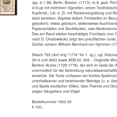
Jgs. in 1 Bd. Berlin, Bossen, (1773). In-8; gest. Portr
416 pp mit mehreren Vignetten, einem Textholzschn
Kupfertaf.; Ldr. d. Zt. mit Rückenvergoldung und R
stark berieben, Kapitale lädiert, Fehlstellen im Be
gelockert); etwas gebräunt, stellenweise feuchtrand
Papierschäden und Stockflecken, zwei Besitzvermer
Das am Rand stärker beschädigte Frontispiz (von 
nach D. Chodowiecki) zeigt den preußischen Jurist
Dichter Johann Wilhelm Bernhard von Hymmen (17
Diesch 793 (dort irrig "1774" für 1. Jg.); vgl. Holz
3614 und 3623 sowie ADB 20, 509. - Originelle Woc
Berliner Arztes (1729-1778), der sich im Geist der 
unermüdlich für die Verbreitung naturwissenschaftl
einsetzte. Die Texte umfassen ein breites Spektrum l
unterhaltsamer und belehrender Beiträge (u. a. üb
und Spiele exotischer Völker, über Polenta und Gin
zeigen Säugetiere und Vögel.
Bestellnummer 1902-50
€ 120,-