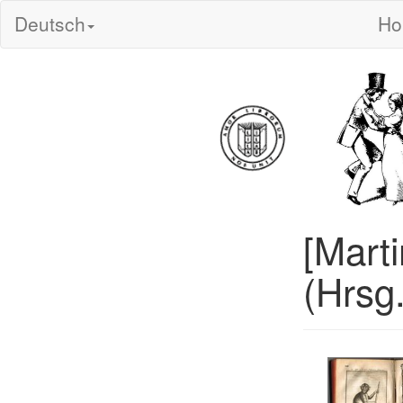
Deutsch
H
[Marti
(Hrsg.