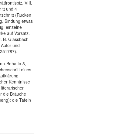
ätfrontispiz, VIII,
itt und 4
otschnitt (Rücken
zug, Bindung etwas
ig, einzelne
ke auf Vorsatz. -
C. B. Glassbach
, Autor und
251787).
mann-Bohatta 3,
henschrift eines
Aufklärung
icher Kenntnisse
iterarischer,
er die Bräuche
seng); die Tafeln