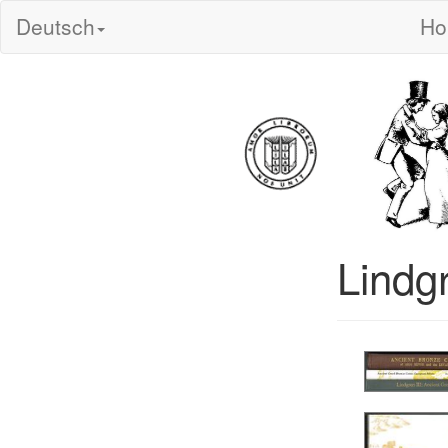
Deutsch
H
Lindg