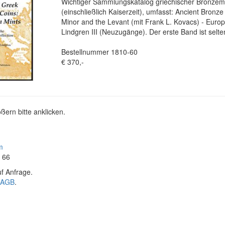
Wichtiger Sammlungskatalog griechischer Bronze
(einschließlich Kaiserzeit), umfasst: Ancient Bronze
Minor and the Levant (mit Frank L. Kovacs) - Europ
Lindgren III (Neuzugänge). Der erste Band ist selt
Bestellnummer 1810-60
€ 370,-
ßern bitte anklicken.
m
4 66
f Anfrage.
AGB
.