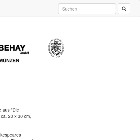
e aus "Die
 ca. 20 x 30 cm,
hakespeares