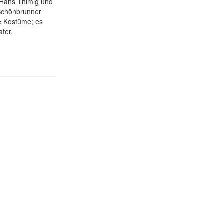
 Hans Thimig und
 Schönbrunner
e Kostüme; es
ater.