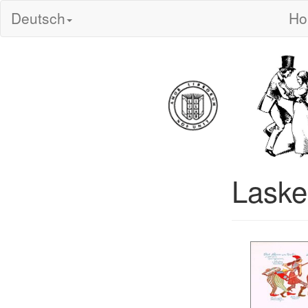
Deutsch
H
Laske