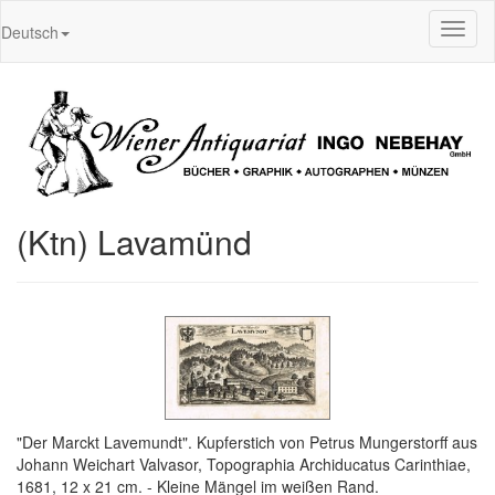
Toggl
Deutsch
naviga
(Ktn) Lavamünd
"Der Marckt Lavemundt". Kupferstich von Petrus Mungerstorff aus
Johann Weichart Valvasor, Topographia Archiducatus Carinthiae,
1681, 12 x 21 cm. - Kleine Mängel im weißen Rand.