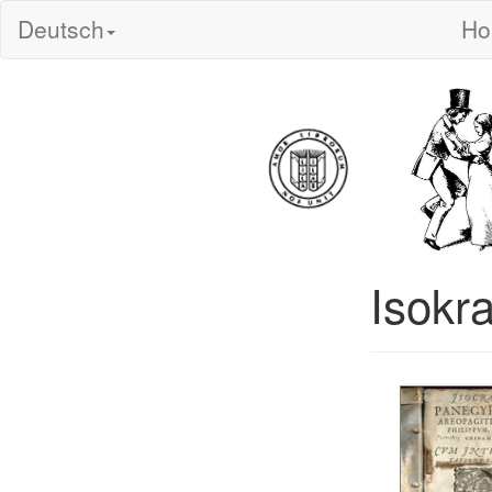
Deutsch
H
Isokr