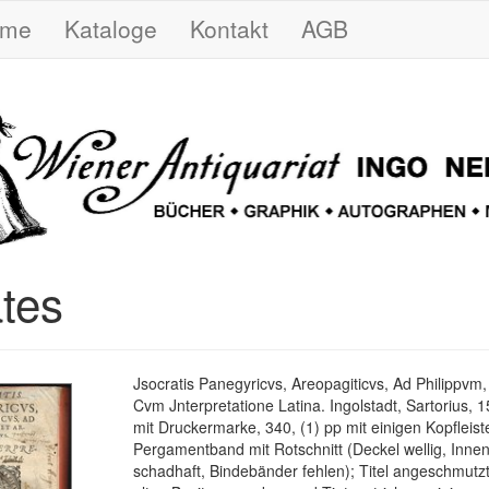
ome
Kataloge
Kontakt
AGB
ates
Jsocratis Panegyricvs, Areopagiticvs, Ad Philippvm
Cvm Jnterpretatione Latina. Ingolstadt, Sartorius, 15
mit Druckermarke, 340, (1) pp mit einigen Kopfleiste
Pergamentband mit Rotschnitt (Deckel wellig, Inne
schadhaft, Bindebänder fehlen); Titel angeschmutzt 