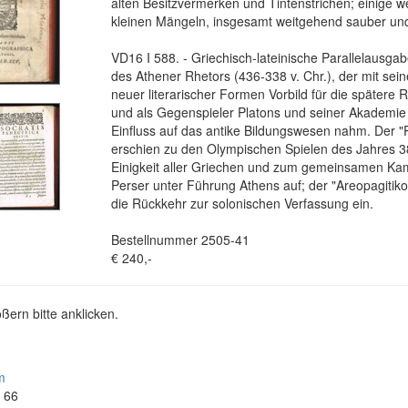
alten Besitzvermerken und Tintenstrichen; einige w
kleinen Mängeln, insgesamt weitgehend sauber und 
VD16 I 588. - Griechisch-lateinische Parallelausga
des Athener Rhetors (436-338 v. Chr.), der mit sei
neuer literarischer Formen Vorbild für die spätere
und als Gegenspieler Platons und seiner Akademie
Einfluss auf das antike Bildungswesen nahm. Der "
erschien zu den Olympischen Spielen des Jahres 38
Einigkeit aller Griechen und zum gemeinsamen Ka
Perser unter Führung Athens auf; der "Areopagitikos
die Rückkehr zur solonischen Verfassung ein.
Bestellnummer 2505-41
€ 240,-
ßern bitte anklicken.
m
4 66