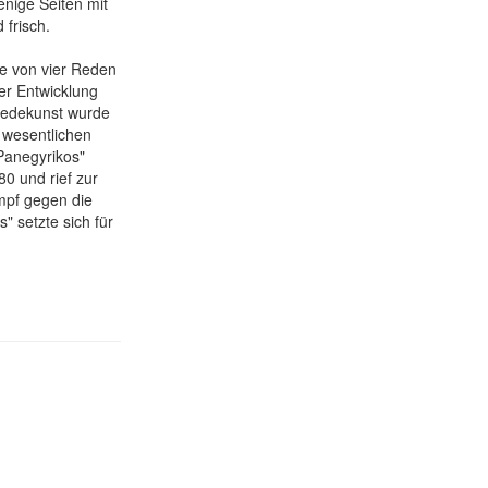
enige Seiten mit
frisch.
be von vier Reden
ner Entwicklung
 Redekunst wurde
 wesentlichen
Panegyrikos"
0 und rief zur
mpf gegen die
" setzte sich für