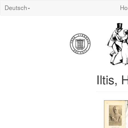
Deutsch
H
Iltis,