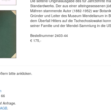
Die seltene Originalausgabe des für Jahrzehnte m
Standardwerks. Der aus einer alteingesessenen jüd
Mähren stammende Autor (1882-1952) war Botanik
Gründer und Leiter des Museum Mendelianum in Br
dem Überfall Hitlers auf die Tschechoslowakei konn
seiner Familie und der Mendel-Sammlung in die US
Bestellnummer 2403-44
€ 175,-
ßern bitte anklicken.
m
4 66
f Anfrage.
AGB
.