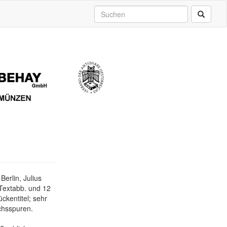
erlin, Julius
9 Textabb. und 12
ckentitel; sehr
chsspuren.