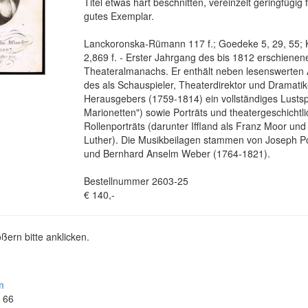
Titel etwas hart beschnitten, vereinzelt geringfügig 
gutes Exemplar.
Lanckoronska-Rümann 117 f.; Goedeke 5, 29, 55; 
2,869 f. - Erster Jahrgang des bis 1812 erschienen
Theateralmanachs. Er enthält neben lesenswerte
des als Schauspieler, Theaterdirektor und Dramat
Herausgebers (1759-1814) ein vollständiges Lustspie
Marionetten") sowie Porträts und theatergeschichtli
Rollenporträts (darunter Iffland als Franz Moor und
Luther). Die Musikbeilagen stammen von Joseph P
und Bernhard Anselm Weber (1764-1821).
Bestellnummer 2603-25
€ 140,-
ßern bitte anklicken.
m
4 66