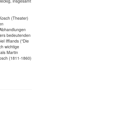
fleckig, insgesamt
Kosch (Theater)
en
n Abhandlungen
ikers bedeutenden
l Ifflands ("Die
ch wichtige
 als Martin
osch (1811-1860)