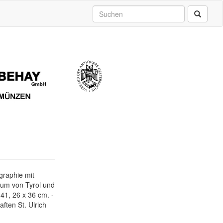
graphie mit
bum von Tyrol und
-41, 26 x 36 cm. -
ften St. Ulrich