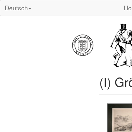
Deutsch
H
(I) Gr