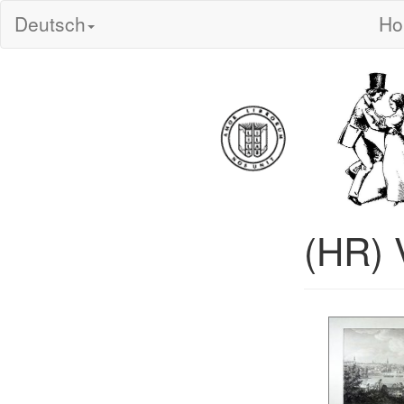
Deutsch
H
(HR) 