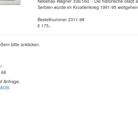
Nebehay-Wagner 336/160. - Die historische Stadt 
Serbien wurde im Kroatienkrieg 1991-95 weitgehend
Bestellnummer 2311-98
€ 175,-
ßern bitte anklicken.
m
4 66
f Anfrage.
AGB
.