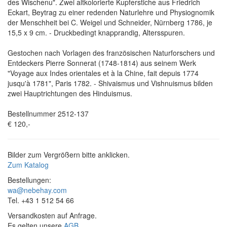
des Wischenu". Zwei altkolorierte Kupferstiche aus Friedrich
Eckart, Beytrag zu einer redenden Naturlehre und Physiognomik
der Menschheit bei C. Weigel und Schneider, Nürnberg 1786, je
15,5 x 9 cm. - Druckbedingt knapprandig, Altersspuren.
Gestochen nach Vorlagen des französischen Naturforschers und
Entdeckers Pierre Sonnerat (1748-1814) aus seinem Werk
"Voyage aux Indes orientales et à la Chine, fait depuis 1774
jusqu'à 1781", Paris 1782. - Shivaismus und Vishnuismus bilden
zwei Hauptrichtungen des Hinduismus.
Bestellnummer 2512-137
€ 120,-
Bilder zum Vergrößern bitte anklicken.
Zum Katalog
Bestellungen:
wa@nebehay.com
Tel. +43 1 512 54 66
Versandkosten auf Anfrage.
Es gelten unsere
AGB
.