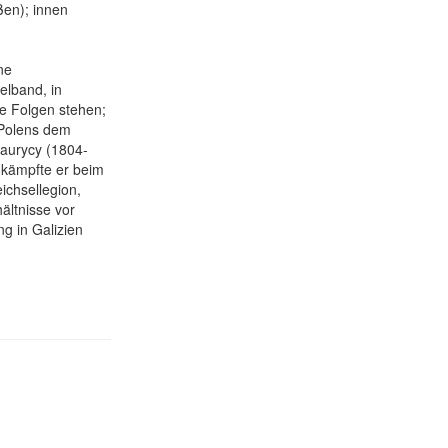
ßen); innen
ne
lband, in
e Folgen stehen;
 Polens dem
Maurycy (1804-
 kämpfte er beim
ichsellegion,
ältnisse vor
g in Galizien