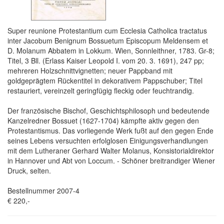
Super reunione Protestantium cum Ecclesia Catholica tractatus
inter Jacobum Benignum Bossuetum Episcopum Meldensem et
D. Molanum Abbatem in Lokkum. Wien, Sonnleithner, 1783. Gr-8;
Titel, 3 Bll. (Erlass Kaiser Leopold I. vom 20. 3. 1691), 247 pp;
mehreren Holzschnittvignetten; neuer Pappband mit
goldgeprägtem Rückentitel in dekorativem Pappschuber; Titel
restauriert, vereinzelt geringfügig fleckig oder feuchtrandig.
Der französische Bischof, Geschichtsphilosoph und bedeutende
Kanzelredner Bossuet (1627-1704) kämpfte aktiv gegen den
Protestantismus. Das vorliegende Werk fußt auf den gegen Ende
seines Lebens versuchten erfolglosen Einigungsverhandlungen
mit dem Lutheraner Gerhard Walter Molanus, Konsistorialdirektor
in Hannover und Abt von Loccum. - Schöner breitrandiger Wiener
Druck, selten.
Bestellnummer 2007-4
€ 220,-