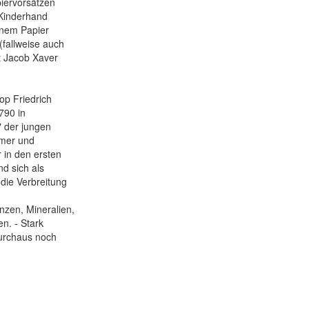
iervorsätzen
 Kinderhand
nnem Papier
(fallweise auch
it Jacob Xaver
op Friedrich
790 in
" der jungen
amer und
 in den ersten
d sich als
 die Verbreitung
nzen, Mineralien,
en. - Stark
durchaus noch