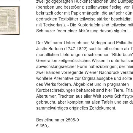
zwei goldgeprägten Rückenschildchen und Buntpap
(berieben und bestoßen); stellenweise fleckig, von
bekritzelt oder mit Papiermängeln, die auf sehr dü
gedruckten Textblätter teilweise stärker beschädigt 
mit Textverlust). - Die Kupfertafeln sind teilweise m
Schmuzer (oder einer Abkürzung davon) signiert.
Der Weimarer Unternehmer, Verleger und Philanthr
Justin Bertuch (1747-1822) suchte mit seinem ab 1
monatlichen Lieferungen erschienenen "Bilderbuch
Generation zeitgenössisches Wissen in unterhalts
abwechslungsreicher Form nahezubringen; der hier
zwei Bänden vorliegende Wiener Nachdruck verstan
wohlfeile Alternative zur Originalausgabe und sollte
des Werks fördern. Abgebildet und in prägnanten
Kurzbeschreibungen behandelt sind hier Tiere, Pfla
Altertümer, Trachten aus aller Welt sowie Schiffstyp
gebraucht, aber komplett mit allen Tafeln und ein 
sammelwürdiges originelles Zeitdokument.
Bestellnummer 2505-9
€ 650,-