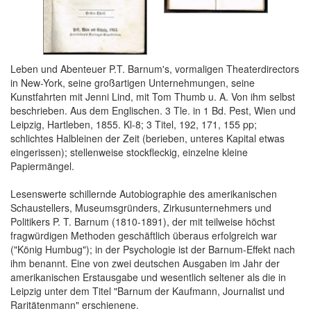
Leben und Abenteuer P.T. Barnum's, vormaligen Theaterdirectors
in New-York, seine großartigen Unternehmungen, seine
Kunstfahrten mit Jenni Lind, mit Tom Thumb u. A. Von ihm selbst
beschrieben. Aus dem Englischen. 3 Tle. in 1 Bd. Pest, Wien und
Leipzig, Hartleben, 1855. Kl-8; 3 Titel, 192, 171, 155 pp;
schlichtes Halbleinen der Zeit (berieben, unteres Kapital etwas
eingerissen); stellenweise stockfleckig, einzelne kleine
Papiermängel.
Lesenswerte schillernde Autobiographie des amerikanischen
Schaustellers, Museumsgründers, Zirkusunternehmers und
Politikers P. T. Barnum (1810-1891), der mit teilweise höchst
fragwürdigen Methoden geschäftlich überaus erfolgreich war
("König Humbug"); in der Psychologie ist der Barnum-Effekt nach
ihm benannt. Eine von zwei deutschen Ausgaben im Jahr der
amerikanischen Erstausgabe und wesentlich seltener als die in
Leipzig unter dem Titel "Barnum der Kaufmann, Journalist und
Raritätenmann" erschienene.