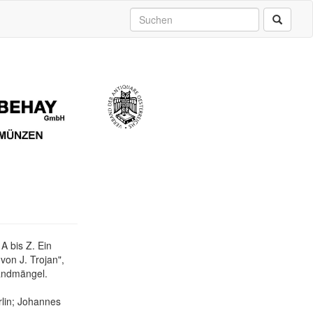
 A bis Z. Ein
von J. Trojan",
Randmängel.
lin; Johannes