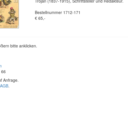
Trojan (1837-1915), Schriftsteller und Redakteur.
Bestellnummer 1712-171
€ 65,-
ßern bitte anklicken.
m
4 66
f Anfrage.
AGB
.