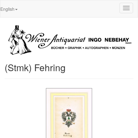
Toggl
English
naviga
(Stmk) Fehring