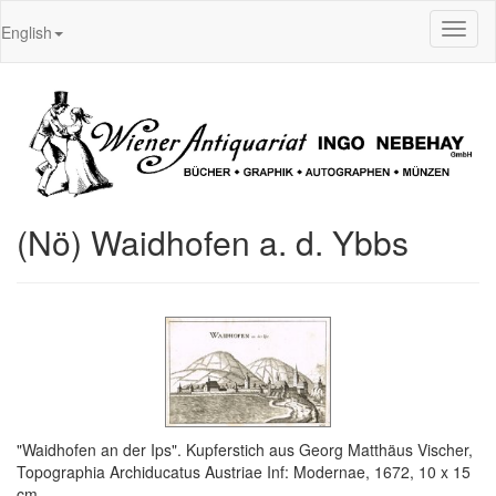
Toggl
English
naviga
(Nö) Waidhofen a. d. Ybbs
"Waidhofen an der Ips". Kupferstich aus Georg Matthäus Vischer,
Topographia Archiducatus Austriae Inf: Modernae, 1672, 10 x 15
cm.