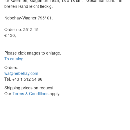
für Kaernten, Klagenfurt 1845, 13 x 18 cm. - Gesamtansicht. - Im
breiten Rand leicht fleckig.
Nebehay-Wagner 795/ 61.
Order no. 2512-15
€ 130,-
Please click images to enlarge.
To catalog
Orders:
wa@nebehay.com
Tel. +43 1 512 54 66
Shipping prices on request.
Our
Terms & Conditions
apply.