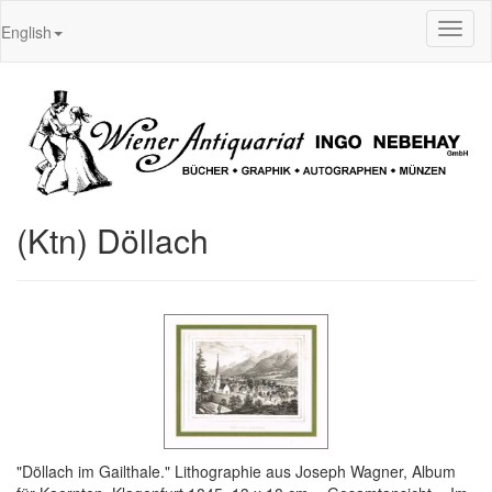
Toggl
English
naviga
(Ktn) Döllach
"Döllach im Gailthale." Lithographie aus Joseph Wagner, Album