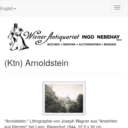
Toggl
English
naviga
(Ktn) Arnoldstein
"Arnoldstein." Lithographie von Joseph Wagner aus "Ansichten
aus Kärnten" bei Leon, Klagenfurt 1844, 22,5 x 30 cm.