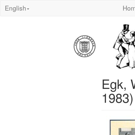
English
Ho
Egk, 
1983)