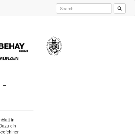
1-
blatt in
 Dazu ein
Seefehlner,