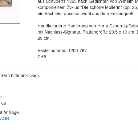
aus Schuberts 1823 nach Gedichten von Wilhelm M
komponiertem Zyklus "Die schöne Müllerin" (op. 25,
ein Bächlein rauschen wohl aus dem Felsenquell".
Handkolorierte Radierung von Herta Czoernig-Gob
mit Nachlass-Signatur. Plattengröße 20,5 x 19 cm, 
29 cm.
Bestellnummer 1200-767
€ 65,-
ßern bitte anklicken.
m
4 66
f Anfrage.
AGB
.