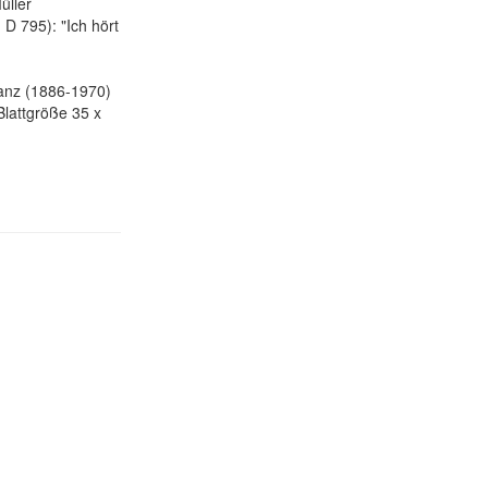
üller
 D 795): "Ich hört
anz (1886-1970)
Blattgröße 35 x