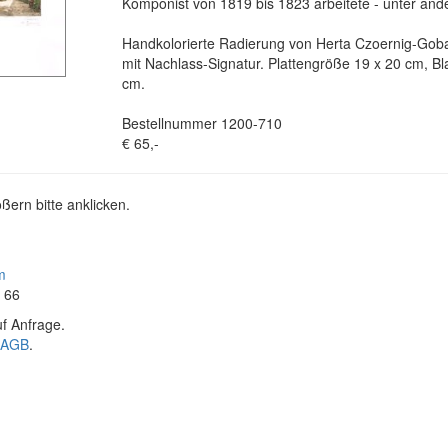
Komponist von 1819 bis 1823 arbeitete - unter and
Handkolorierte Radierung von Herta Czoernig-Gob
mit Nachlass-Signatur. Plattengröße 19 x 20 cm, Bl
cm.
Bestellnummer 1200-710
€ 65,-
ßern bitte anklicken.
m
4 66
f Anfrage.
AGB
.