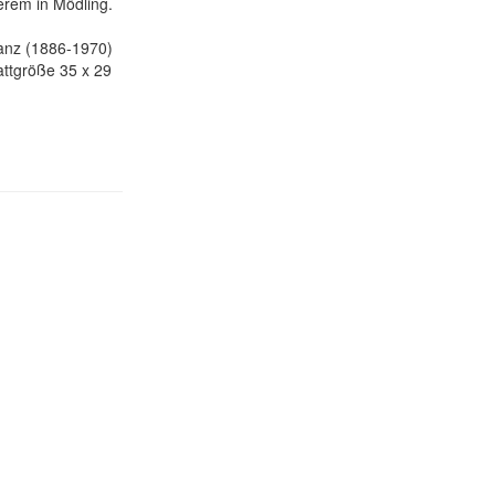
erem in Mödling.
anz (1886-1970)
attgröße 35 x 29