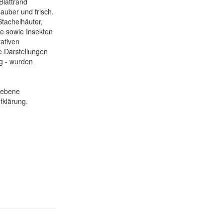
Blattrand
sauber und frisch.
Stachelhäuter,
e sowie Insekten
rativen
ße Darstellungen
g - wurden
gebene
fklärung.