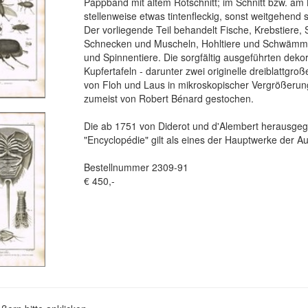
Pappband mit altem Rotschnitt; im Schnitt bzw. am 
stellenweise etwas tintenfleckig, sonst weitgehend 
Der vorliegende Teil behandelt Fische, Krebstiere, 
Schnecken und Muscheln, Hohltiere und Schwämm
und Spinnentiere. Die sorgfältig ausgeführten deko
Kupfertafeln - darunter zwei originelle dreiblattgro
von Floh und Laus in mikroskopischer Vergrößerun
zumeist von Robert Bénard gestochen.
Die ab 1751 von Diderot und d'Alembert herausge
"Encyclopédie" gilt als eines der Hauptwerke der Au
Bestellnummer 2309-91
€ 450,-