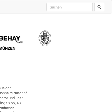
 aus der
ionnaire raisonné
iderot und Jean
lio; 18 pp, 43
 einfacher