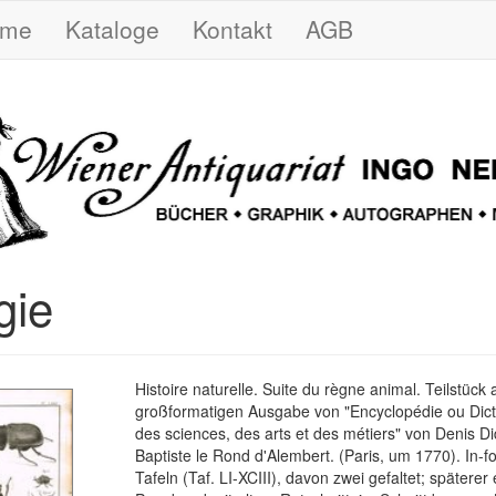
ome
Kataloge
Kontakt
AGB
gie
Histoire naturelle. Suite du règne animal. Teilstück
großformatigen Ausgabe von "Encyclopédie ou Dict
des sciences, des arts et des métiers" von Denis D
Baptiste le Rond d'Alembert. (Paris, um 1770). In-fo
Tafeln (Taf. LI-XCIII), davon zwei gefaltet; späterer