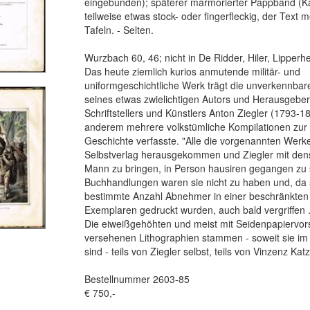
eingebunden); späterer marmorierter Pappband (K
teilweise etwas stock- oder fingerfleckig, der Text m
Tafeln. - Selten.
Wurzbach 60, 46; nicht in De Ridder, Hiler, Lipperh
Das heute ziemlich kurios anmutende militär- und
uniformgeschichtliche Werk trägt die unverkennbar
seines etwas zwielichtigen Autors und Herausgebe
Schriftstellers und Künstlers Anton Ziegler (1793-1
anderem mehrere volkstümliche Kompilationen zur 
Geschichte verfasste. "Alle die vorgenannten Werk
Selbstverlag herausgekommen und Ziegler mit den
Mann zu bringen, in Person hausiren gegangen zu 
Buchhandlungen waren sie nicht zu haben und, da s
bestimmte Anzahl Abnehmer in einer beschränkten
Exemplaren gedruckt wurden, auch bald vergriffen .
Die eiweißgehöhten und meist mit Seidenpapiervor
versehenen Lithographien stammen - soweit sie im S
sind - teils von Ziegler selbst, teils von Vinzenz Ka
Bestellnummer 2603-85
€ 750,-