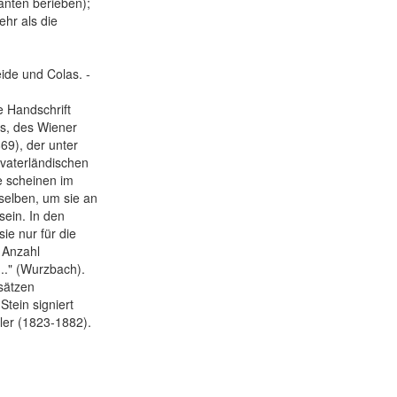
anten berieben);
ehr als die
eide und Colas. -
e Handschrift
rs, des Wiener
869), der unter
vaterländischen
e scheinen im
selben, um sie an
sein. In den
ie nur für die
 Anzahl
.." (Wurzbach).
sätzen
tein signiert
tzler (1823-1882).